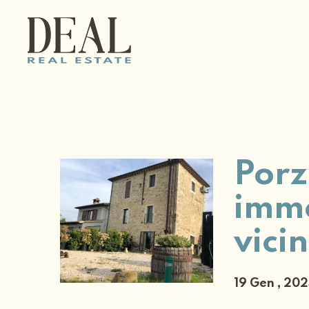
Porz
imme
vici
19 Gen , 20