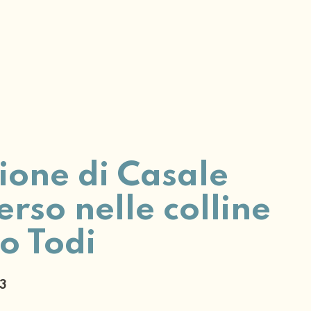
ione di Casale
rso nelle colline
no Todi
23