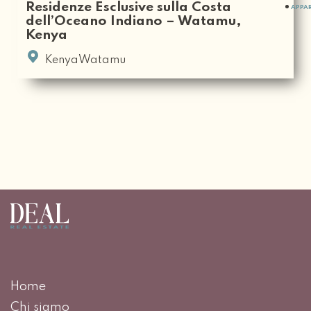
Residenze Esclusive sulla Costa
APPA
dell’Oceano Indiano – Watamu,
Kenya
KenyaWatamu
Home
Chi siamo