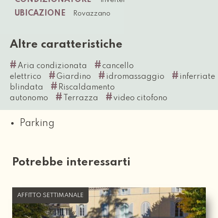
UBICAZIONE
Rovazzano
Altre caratteristiche
#
#
Aria condizionata
cancello
#
#
#
elettrico
Giardino
idromassaggio
inferriate
#
blindata
Riscaldamento
#
#
autonomo
Terrazza
video citofono
Parking
Potrebbe interessarti
AFFITTO SETTIMANALE