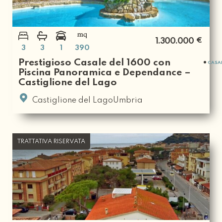
€
1.300.000
3
3
1
390
Prestigioso Casale del 1600 con
CASA
Piscina Panoramica e Dependance –
Castiglione del Lago
Castiglione del LagoUmbria
TRATTATIVA RISERVATA