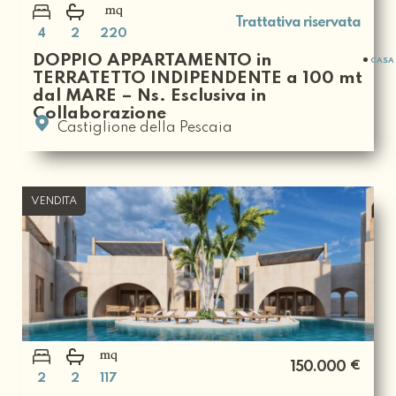
Trattativa riservata
4
2
220
DOPPIO APPARTAMENTO in
CASA 
TERRATETTO INDIPENDENTE a 100 mt
dal MARE – Ns. Esclusiva in
Collaborazione
Castiglione della Pescaia
VENDITA
€
150.000
2
2
117