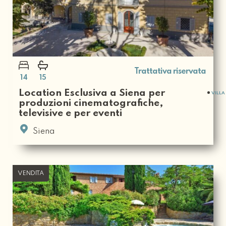
Trattativa riservata
14
15
Location Esclusiva a Siena per
VILLA
produzioni cinematografiche,
televisive e per eventi
Siena
VENDITA