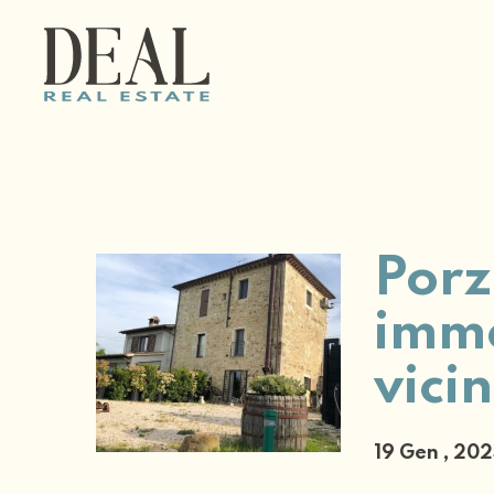
Porz
imme
vici
19 Gen , 20