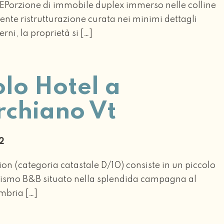
orzione di immobile duplex immerso nelle colline
nte ristrutturazione curata nei minimi dettagli
erni, la proprietà si […]
olo Hotel a
rchiano Vt
22
on (categoria catastale D/10) consiste in un piccolo
rismo B&B situato nella splendida campagna al
mbria […]