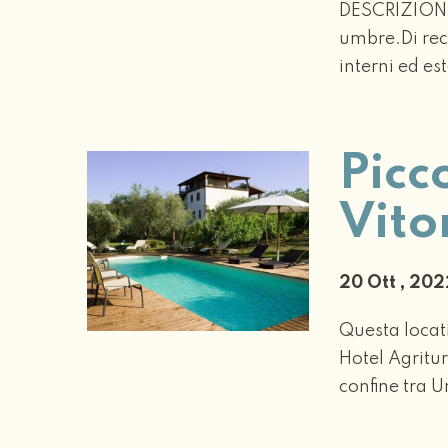
DESCRIZIONEP
umbre.Di rece
interni ed est
Picc
Vito
20 Ott , 20
Questa locati
Hotel Agritu
confine tra U