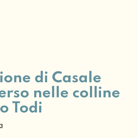
ione di Casale
rso nelle colline
no Todi
23