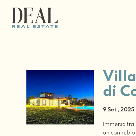
Vill
di C
9 Set , 202
Immersa tra 
un connubio 