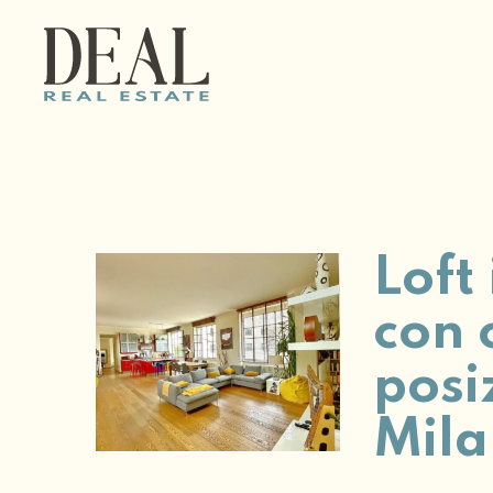
Loft
con 
posi
Mil