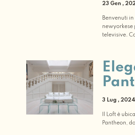
23 Gen , 2
Benvenuti in 
newyorkese p
televisive. C
Eleg
Pan
3 Lug , 202
Il Loft è ubi
Pantheon, dov