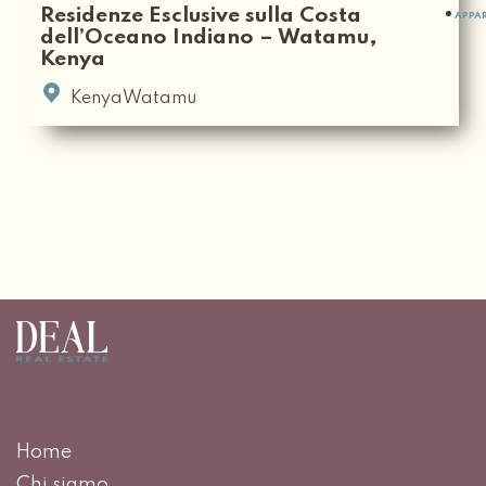
Residenze Esclusive sulla Costa
APPA
dell’Oceano Indiano – Watamu,
Kenya
KenyaWatamu
Home
Chi siamo