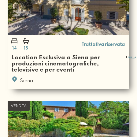
Trattativa riservata
14
15
Location Esclusiva a Siena per
VILLA
produzioni cinematografiche,
televisive e per eventi
Siena
VENDITA