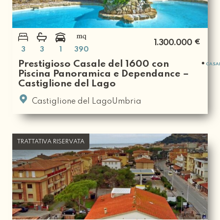
€
1.300.000
3
3
1
390
Prestigioso Casale del 1600 con
CASA
Piscina Panoramica e Dependance –
Castiglione del Lago
Castiglione del LagoUmbria
TRATTATIVA RISERVATA