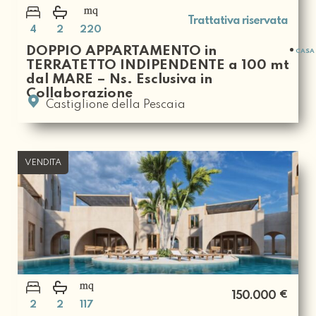
Trattativa riservata
4
2
220
DOPPIO APPARTAMENTO in
CASA 
TERRATETTO INDIPENDENTE a 100 mt
dal MARE – Ns. Esclusiva in
Collaborazione
Castiglione della Pescaia
VENDITA
€
150.000
2
2
117