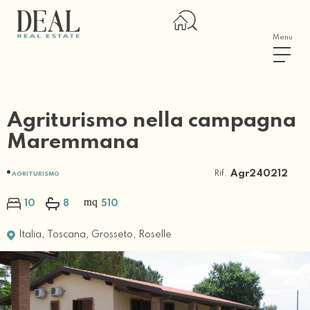
Menu
Agriturismo nella campagna
Maremmana
Rif.
Agr240212
AGRITURISMO
10
8
510
Italia
,
Toscana
,
Grosseto
,
Roselle