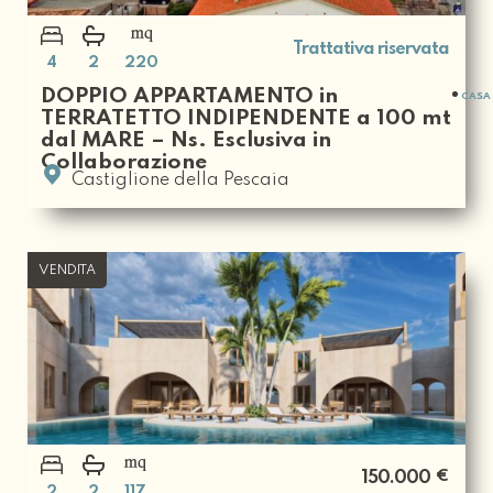
Trattativa riservata
4
2
220
DOPPIO APPARTAMENTO in
CASA 
TERRATETTO INDIPENDENTE a 100 mt
dal MARE – Ns. Esclusiva in
Collaborazione
Castiglione della Pescaia
VENDITA
€
150.000
2
2
117