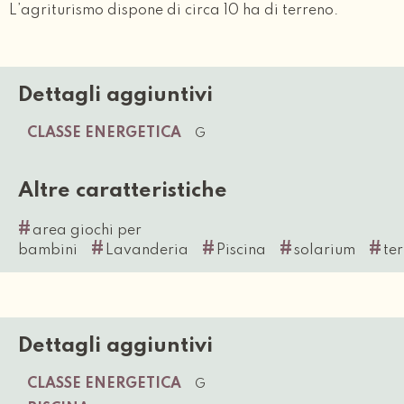
L’agriturismo dispone di circa 10 ha di terreno.
Dettagli aggiuntivi
CLASSE ENERGETICA
G
Altre caratteristiche
#
area giochi per
#
#
#
#
bambini
Lavanderia
Piscina
solarium
te
Dettagli aggiuntivi
CLASSE ENERGETICA
G