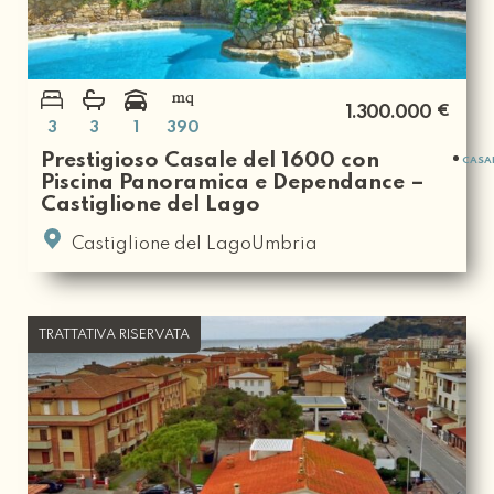
€
1.300.000
3
3
1
390
Prestigioso Casale del 1600 con
CASA
Piscina Panoramica e Dependance –
Castiglione del Lago
Castiglione del LagoUmbria
TRATTATIVA RISERVATA