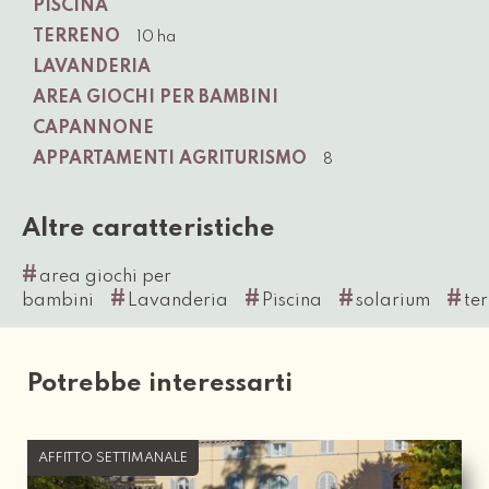
PISCINA
TERRENO
10 ha
LAVANDERIA
AREA GIOCHI PER BAMBINI
CAPANNONE
APPARTAMENTI AGRITURISMO
8
Altre caratteristiche
#
area giochi per
#
#
#
#
bambini
Lavanderia
Piscina
solarium
te
Potrebbe interessarti
AFFITTO SETTIMANALE