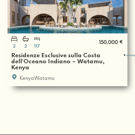
€
150.000
2
2
117
Residenze Esclusive sulla Costa
APPA
dell’Oceano Indiano – Watamu,
Kenya
KenyaWatamu