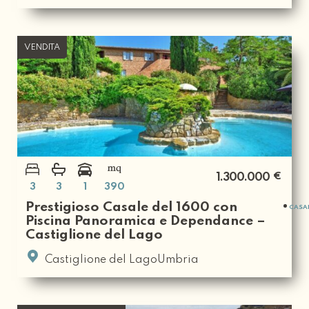
VENDITA
€
1.300.000
3
3
1
390
Prestigioso Casale del 1600 con
CASA
Piscina Panoramica e Dependance –
Castiglione del Lago
Castiglione del LagoUmbria