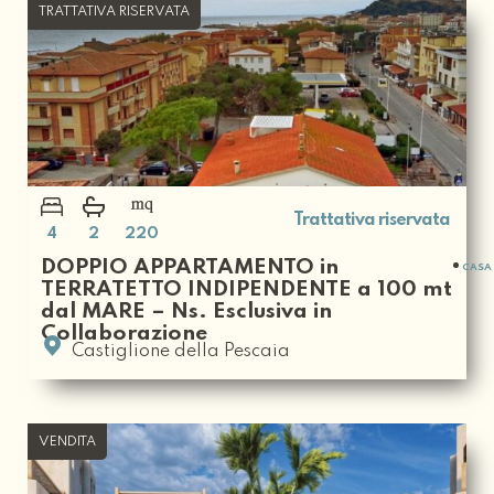
TRATTATIVA RISERVATA
Trattativa riservata
4
2
220
DOPPIO APPARTAMENTO in
CASA 
TERRATETTO INDIPENDENTE a 100 mt
dal MARE – Ns. Esclusiva in
Collaborazione
Castiglione della Pescaia
VENDITA