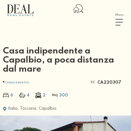
Menu
Casa indipendente a
Capalbio, a poca distanza
dal mare
Rif.
CA220307
CASALI E RUSTICI
6
4
2
300
Italia
,
Toscana
,
Capalbio