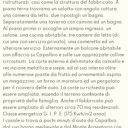
ristrutturati, cosi come la struttura del fabbricato. A
piano terra troviamo un salotto con angolo cottura,
una camera da letto, due ripostigli un bagno.
Separatamente una taverna con camino ed un bagno.
Al piano primo ci accoglie un ampio ingresso, un
salone, una cucina abitabile, tre camere da letto (di
cui una con servizio privato), una cameretta ed un
ulteriore servizio. Esternamente un balcone abitabile
con affaccio su Capalbio e sulle sue apprezzate colline
circostanti. La corte esterna è delimitata da cancello e
recinzione metallica e siepe, ed al suo interno oltre
alle numerose piante da frutto ed ornamentali ospita
un magazzino, un forno in muratura ed un pergolato
per il ricovero delle auto. La corte su richiesta può
essere ampliata, essendo il terreno confinante di
proprietà della famiglia. Anche il fabbricato può
essere ampliato di ulteriori circa 70 mq residenziali.
Classe energetica G. I. P. E. (175 Kwh/m2 anno)
I casale si trova a pochi minuti d’auto da Capalbio,
dal suo borgo medievale e dal Monte Argentario con