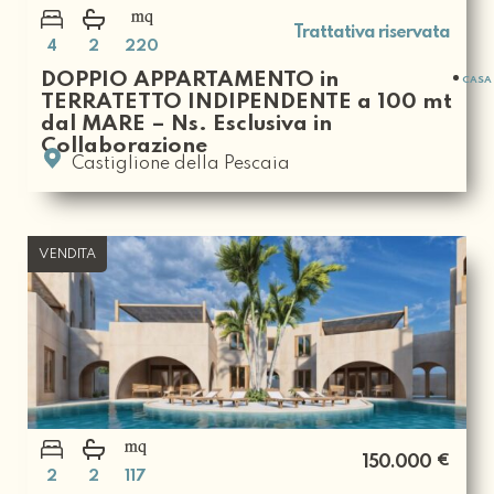
Trattativa riservata
4
2
220
DOPPIO APPARTAMENTO in
CASA 
TERRATETTO INDIPENDENTE a 100 mt
dal MARE – Ns. Esclusiva in
Collaborazione
Castiglione della Pescaia
VENDITA
€
150.000
2
2
117