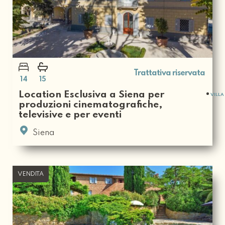
Trattativa riservata
14
15
Location Esclusiva a Siena per
VILLA
produzioni cinematografiche,
televisive e per eventi
Siena
VENDITA