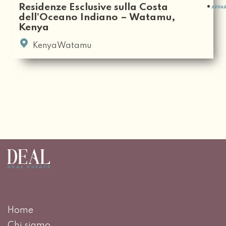
Residenze Esclusive sulla Costa
APPA
dell’Oceano Indiano – Watamu,
Kenya
KenyaWatamu
Home
Chi siamo