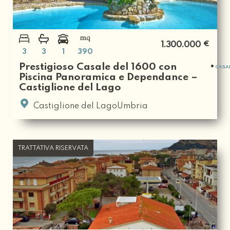
€
1.300.000
3
3
1
390
Prestigioso Casale del 1600 con
CASA
Piscina Panoramica e Dependance –
Castiglione del Lago
Castiglione del LagoUmbria
TRATTATIVA RISERVATA