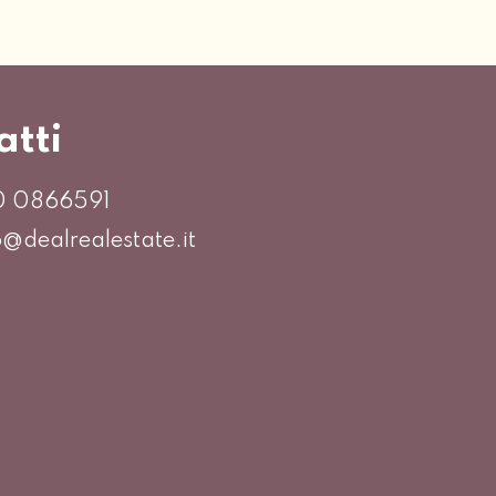
atti
0 0866591
o@dealrealestate.it