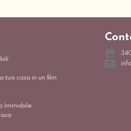
Cont
34
ili
inf
a tua casa in un film
uo Immobile
Casa