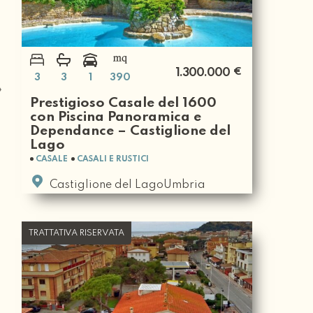
€
1.300.000
3
3
1
390
Prestigioso Casale del 1600
con Piscina Panoramica e
Dependance – Castiglione del
Lago
CASALE
CASALI E RUSTICI
Castiglione del LagoUmbria
TRATTATIVA RISERVATA