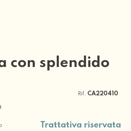
ra con splendido
CA220410
Rif.
0
Trattativa riservata
o