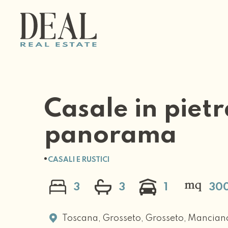
Casale in piet
panorama
CASALI E RUSTICI
3
3
1
30
Toscana
,
Grosseto
,
Grosseto
,
Mancian