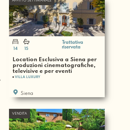
AFFITTO SETTIMANALE
Trattativa
riservata
14
15
Location Esclusiva a Siena per
produzioni cinematografiche,
televisive e per eventi
VILLA LUXURY
Siena
VENDITA