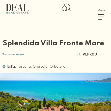
Menu
Splendida Villa Fronte Mare
Rif.
VLPR001
VILLA DI CHARME
Italia
,
Toscana
,
Grosseto
,
Orbetello