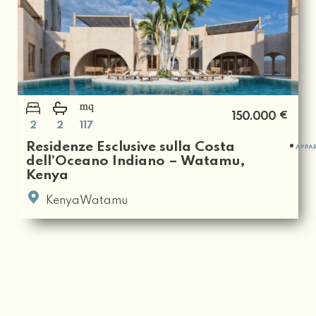
€
150.000
2
2
117
Residenze Esclusive sulla Costa
APPA
dell’Oceano Indiano – Watamu,
Kenya
KenyaWatamu