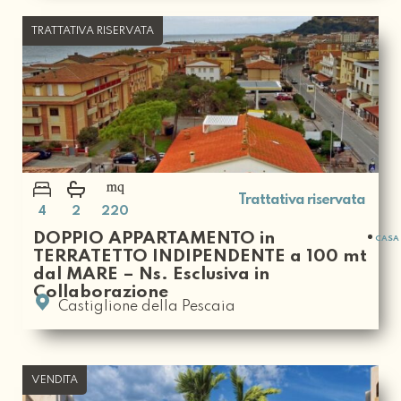
TRATTATIVA RISERVATA
Trattativa riservata
4
2
220
DOPPIO APPARTAMENTO in
CASA 
TERRATETTO INDIPENDENTE a 100 mt
dal MARE – Ns. Esclusiva in
Collaborazione
Castiglione della Pescaia
VENDITA