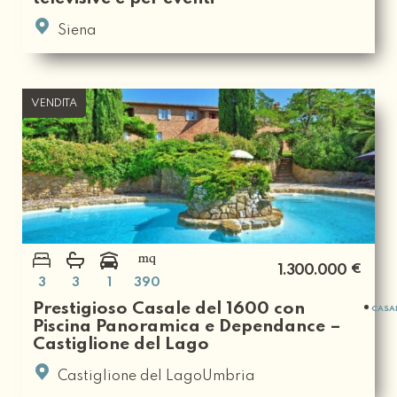
Siena
VENDITA
€
1.300.000
3
3
1
390
Prestigioso Casale del 1600 con
CASA
Piscina Panoramica e Dependance –
Castiglione del Lago
Castiglione del LagoUmbria