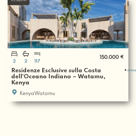
VENDITA
€
150.000
2
2
117
Residenze Esclusive sulla Costa
APPA
dell’Oceano Indiano – Watamu,
Kenya
KenyaWatamu