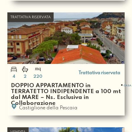
TRATTATIVA RISERVATA
Trattativa riservata
4
2
220
DOPPIO APPARTAMENTO in
CASA 
TERRATETTO INDIPENDENTE a 100 mt
dal MARE – Ns. Esclusiva in
Collaborazione
Castiglione della Pescaia