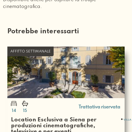
Disponibile anche per ospitare la troupe
cinematografica.
Potrebbe interessarti
AFFITTO SETTIMANALE
Trattativa riservata
14
15
Location Esclusiva a Siena per
VILLA
produzioni cinematografiche,
televisive e per eventi