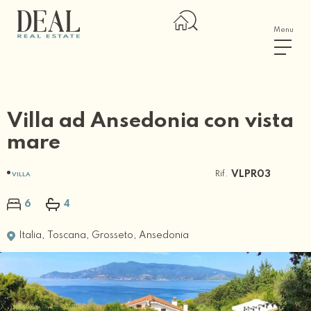
Menu
Villa ad Ansedonia con vista
mare
Rif.
VLPR03
VILLA
6
4
Italia
,
Toscana
,
Grosseto
,
Ansedonia