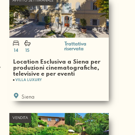
AFFITTO SETTIMANALE
Trattativa
riservata
14
15
Location Esclusiva a Siena per
produzioni cinematografiche,
televisive e per eventi
VILLA LUXURY
Siena
VENDITA