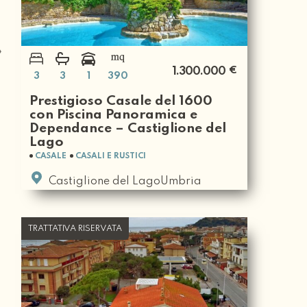
€
1.300.000
3
3
1
390
Prestigioso Casale del 1600
con Piscina Panoramica e
Dependance – Castiglione del
Lago
CASALE
CASALI E RUSTICI
Castiglione del LagoUmbria
TRATTATIVA RISERVATA