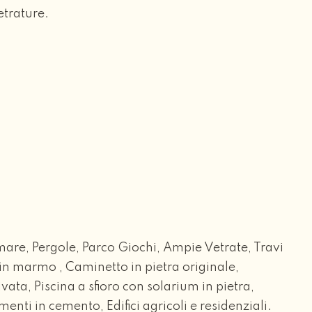
etrature.
 mare, Pergole, Parco Giochi, Ampie Vetrate, Travi
 in marmo , Caminetto in pietra originale,
ata, Piscina a sfioro con solarium in pietra,
enti in cemento, Edifici agricoli e residenziali.