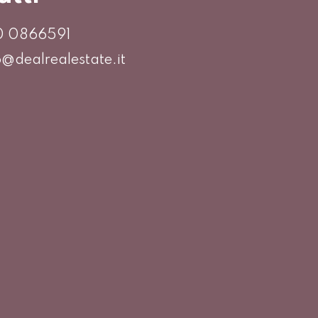
0 0866591
o@dealrealestate.it