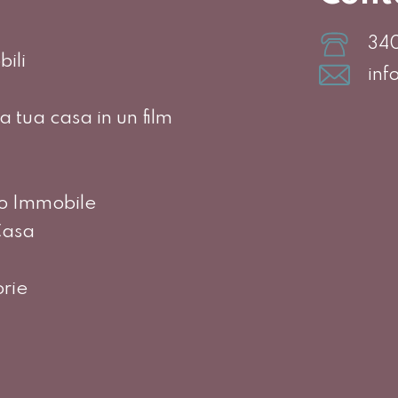
34
ili
inf
a tua casa in un film
uo Immobile
Casa
orie