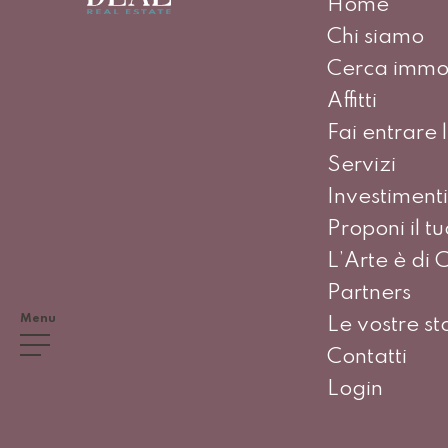
Home
Chi siamo
Cerca immob
Affitti
Fai entrare l
Servizi
Investimenti
Proponi il t
L’Arte è di 
Partners
Menu
Le vostre st
Contatti
Login