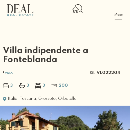
Menu
Villa indipendente a
Fonteblanda
Rif.
VL022204
VILLA
3
3
3
200
Italia
,
Toscana
,
Grosseto
,
Orbetello