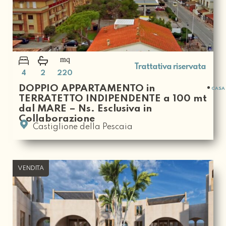
Trattativa riservata
4
2
220
DOPPIO APPARTAMENTO in
CASA 
TERRATETTO INDIPENDENTE a 100 mt
dal MARE – Ns. Esclusiva in
Collaborazione
Castiglione della Pescaia
VENDITA