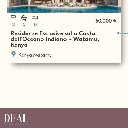
€
150.000
2
2
117
Residenze Esclusive sulla Costa
APPA
dell’Oceano Indiano – Watamu,
Kenya
KenyaWatamu