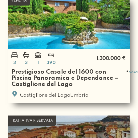
VENDITA
€
1.300.000
3
3
1
390
Prestigioso Casale del 1600 con
CASA
Piscina Panoramica e Dependance –
Castiglione del Lago
Castiglione del LagoUmbria
TRATTATIVA RISERVATA