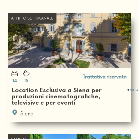
AFFITTO SETTIMANALE
Trattativa riservata
14
15
Location Esclusiva a Siena per
VILLA
produzioni cinematografiche,
televisive e per eventi
Siena