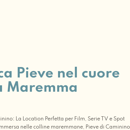
ca Pieve nel cuore
la Maremma
4
nino: La Location Perfetta per Film, Serie TV e Spot
 Immersa nelle colline maremmane, Pieve di Caminino