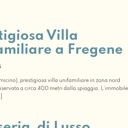
tigiosa Villa
amiliare a Fregene
24
icino), prestigiosa villa unifamiliare in zona nord
riservata a circa 400 metri dalla spiaggia. L’immobile
…]
eria di Lusso ,