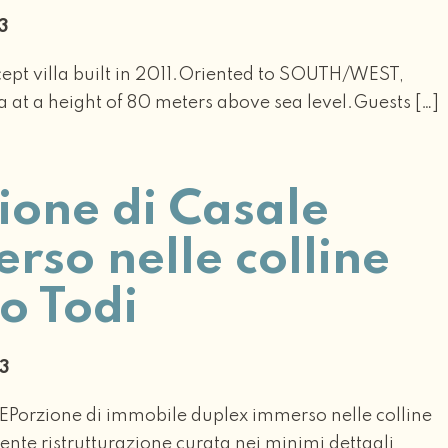
23
pt villa built in 2011.Oriented to SOUTH/WEST,
a at a height of 80 meters above sea level.Guests […]
ione di Casale
rso nelle colline
no Todi
23
orzione di immobile duplex immerso nelle colline
nte ristrutturazione curata nei minimi dettagli